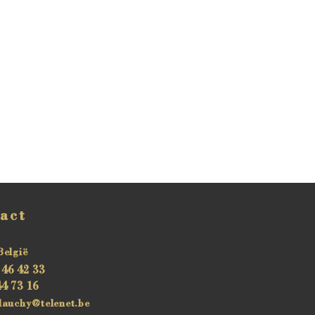
act
België
 46 42 33
44 73 16
dauchy@telenet.be