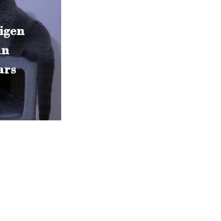
igen
un
ars