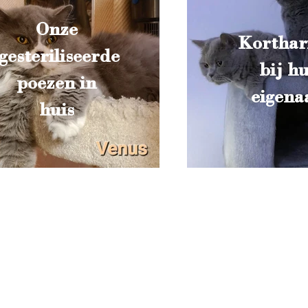
Onze
Korthar
gesteriliseerde
bij h
poezen in
eigena
huis