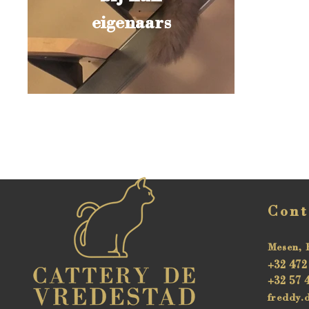
eigenaars
Cont
Mesen, 
+32 472
+32 57 
freddy.