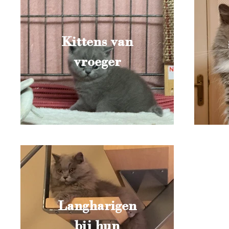
Kittens van
vroeger
Langharigen
bij hun